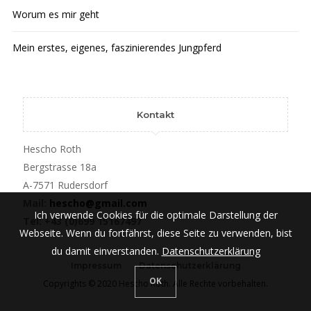
Worum es mir geht
Mein erstes, eigenes, faszinierendes Jungpferd
Kontakt
Hescho Roth
Bergstrasse 18a
A-7571 Rudersdorf
Mail:
hescho@gmail.com
Ich verwende Cookies für die optimale Darstellung der
Tel: +43 (0)699 15167497
Webseite. Wenn du fortfährst, diese Seite zu verwenden, bist
du damit einverstanden.
Datenschutzerklärung
Impressum
Datenschutzerklärung
OK
Copyrights © 2020 Hescho Roth. Alle Rechte vorbehalten.