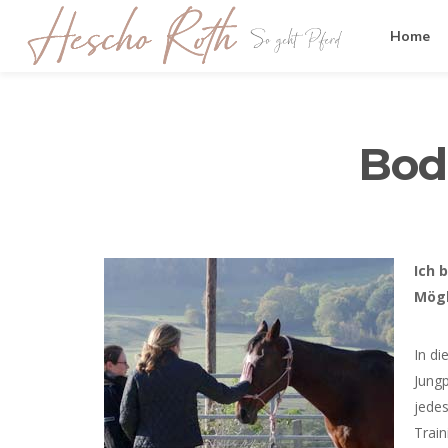
Home
Bod
Ich 
Mögl
In di
Jungp
jedes
Trai